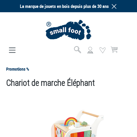
La marque de jouets en bois depuis plus de 30 ans
tenu principal
Le panier contien
Promotions %
Chariot de marche Éléphant
Ignorer la galerie d'images