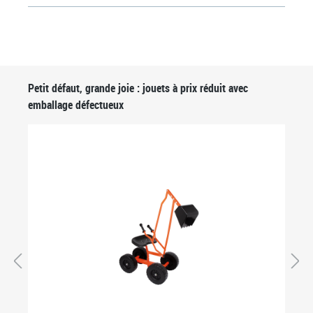
Ignorer la galerie de produits
Petit défaut, grande joie : jouets à prix réduit avec
emballage défectueux