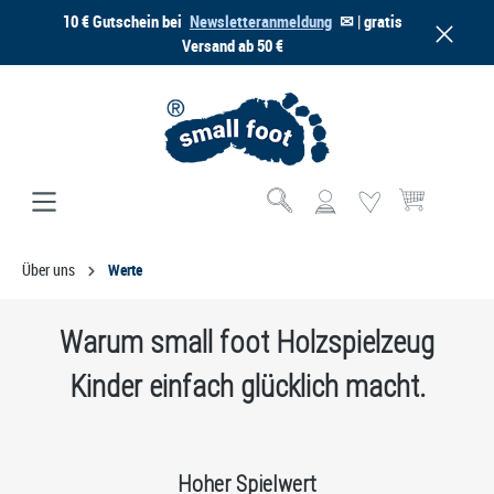
10 € Gutschein bei
Newsletteranmeldung
✉ | gratis
alt springen
Versand ab 50 €
Warenkorb enthä
Über uns
Werte
Warum small foot Holzspielzeug
Kinder einfach glücklich macht.
Hoher Spielwert