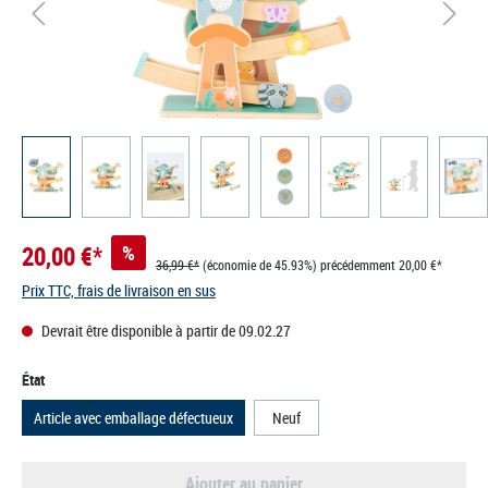
20,00 €*
%
36,99 €*
(économie de 45.93%)
précédemment 20,00 €*
Prix TTC, frais de livraison en sus
Devrait être disponible à partir de 09.02.27
Sélectionnez
État
Article avec emballage défectueux
Neuf
Ajouter au panier