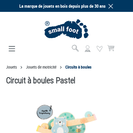
La marque de jouets en bois depuis plus de 30 ans
tenu principal
Le panier contien
Jouets
Jouets de motricité
Circuits à boules
Circuit à boules Pastel
Ignorer la galerie d'images