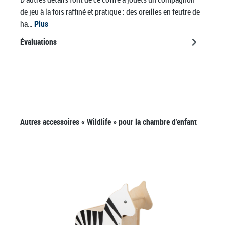
de jeu à la fois raffiné et pratique : des oreilles en feutre de
ha…
Plus
Évaluations
Ignorer la galerie de produits
Autres accessoires « Wildlife » pour la chambre d'enfant