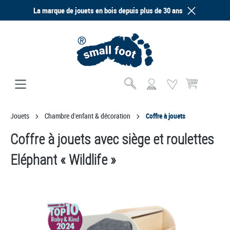
La marque de jouets en bois depuis plus de 30 ans
tenu principal
Le panier contien
Jouets
Chambre d'enfant & décoration
Coffre à jouets
Coffre à jouets avec siège et roulettes
Eléphant « Wildlife »
Ignorer la galerie d'images