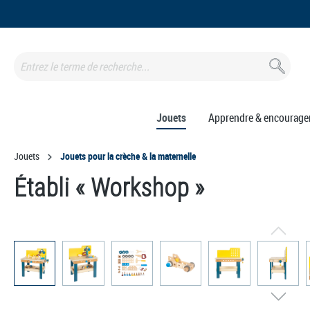
recherche
Passer à la navigation principale
Jouets
Apprendre & encourage
Jouets
Jouets pour la crèche & la maternelle
Établi « Workshop »
Ignorer la galerie d'images