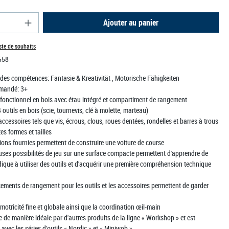
e produit : Entrez la quantité souhaitée ou utili
Ajouter au panier
iste de souhaits
558
 des compétences:
Fantasie & Kreativität
, Motorische Fähigkeiten
mandé:
3+
tifonctionnel en bois avec étau intégré et compartiment de rangement
 outils en bois (scie, tournevis, clé à molette, marteau)
cessoires tels que vis, écrous, clous, roues dentées, rondelles et barres à trous
tes formes et tailles
tions fournies permettent de construire une voiture de course
ses possibilités de jeu sur une surface compacte permettent d'apprendre de
ique à utiliser des outils et d'acquérir une première compréhension technique
ements de rangement pour les outils et les accessoires permettent de garder
 motricité fine et globale ainsi que la coordination œil-main
 de manière idéale par d'autres produits de la ligne « Workshop » et est
avec les séries d'outils « Nordic » et « Miniwob »