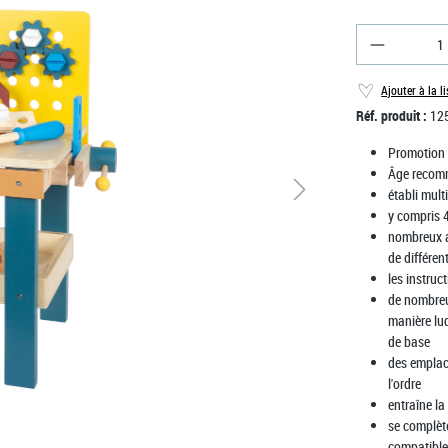
Quantité d
Ajouter à la l
Réf. produit :
12
Promotion
Âge recom
établi mul
y compris 4
nombreux ac
de différen
les instruc
de nombreu
manière lud
de base
des emplac
l'ordre
entraîne la
se complète
compatible 