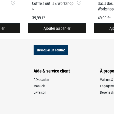
Coffre à outils « Workshop
Sac à dos 
»
Workshop
39,99 €*
49,99 €*
ier
Ajouter au panier
Aj
Révoquer un contrat
Aide & service client
À prop
Révocation
Valeurs & 
Manuels
Engagemen
Livraison
Devenir di