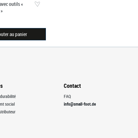
avec outils «
 »
outer au panier
os
Contact
durabilité
FAQ
t social
info@small-foot.de
stributeur