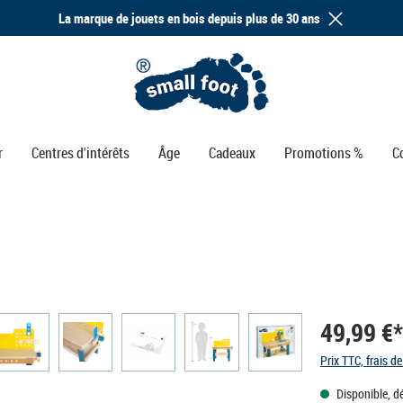
La marque de jouets en bois depuis plus de 30 ans
r
Centres d'intérêts
Âge
Cadeaux
Promotions %
C
49,99 €*
Prix TTC, frais de
Disponible, dé