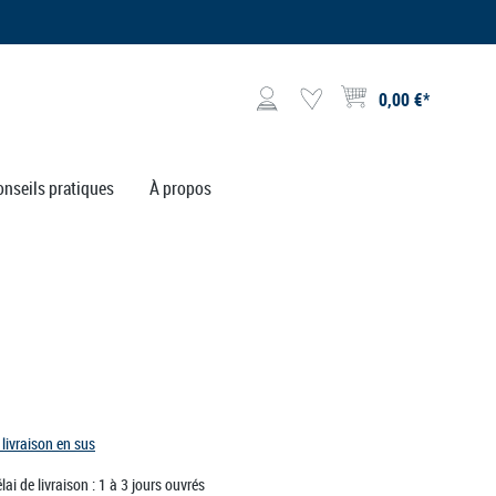
0,00 €*
Le panier contient 0 articl
onseils pratiques
À propos
 livraison en sus
lai de livraison : 1 à 3 jours ouvrés