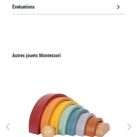
Évaluations
Ignorer la galerie de produits
Autres jouets Montessori