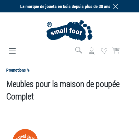
La marque de jouets en bois depuis plus de 30 ans
tenu principal
Le panier contien
Promotions %
Meubles pour la maison de poupée
Complet
Ignorer la galerie d'images