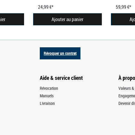
24,99 €*
59,99 €*
ier
Ajouter au panier
Aj
Révoquer un contrat
Aide & service client
À prop
Révocation
Valeurs & 
Manuels
Engagemen
Livraison
Devenir di