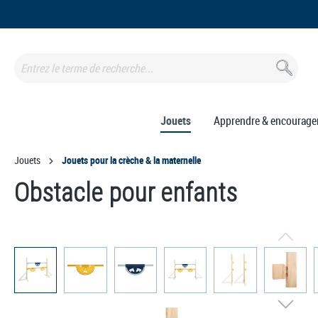
recherche
Passer à la navigation principale
Jouets
Apprendre & encourage
Jouets
Jouets pour la crèche & la maternelle
Obstacle pour enfants
Ignorer la galerie d'images