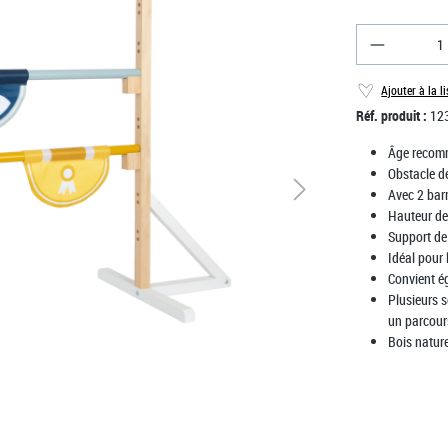
Quantité d
Ajouter à la l
Réf. produit :
12
Âge recom
Obstacle d
Avec 2 barr
Hauteur de 
Support de
Idéal pour 
Convient ég
Plusieurs s
un parcour
Bois natur