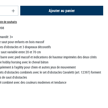
e produit : Entrez la quantité souhaitée ou utili
Ajouter au panier
iste de souhaits
398
mandé:
3+
e saut pour enfants en bois massif
es d'obstacles et 3 drapeaux décoratifs
saut variable entre 20 et 70 cm
 barre avec pied massif et indications de hauteur imprimées des deux côtés
le hobby horsing avec le cheval bâton
alement à l'agility pour chien et autres jeux de mouvement
ets d'obstacles combinés avec le set d'obstacles Cavaletti (art. 12397) forment
s de saut d'obstacles
el combiné avec des couleurs modernes et tendance