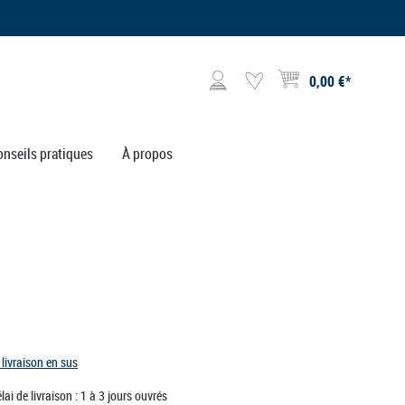
0,00 €*
Le panier contient 0 articl
onseils pratiques
À propos
 livraison en sus
lai de livraison : 1 à 3 jours ouvrés