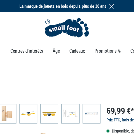
La marque de jouets en bois depuis plus de 30 ans
r
Centres d'intérêts
Âge
Cadeaux
Promotions %
C
69,99 €*
Prix TTC, frais de
Disponible, dé