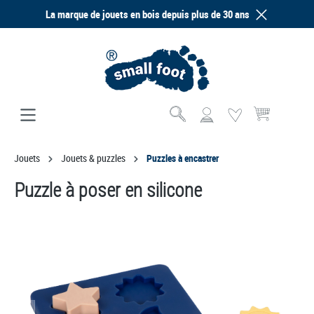
La marque de jouets en bois depuis plus de 30 ans
tenu principal
Le panier contien
Jouets
Jouets & puzzles
Puzzles à encastrer
Puzzle à poser en silicone
Ignorer la galerie d'images