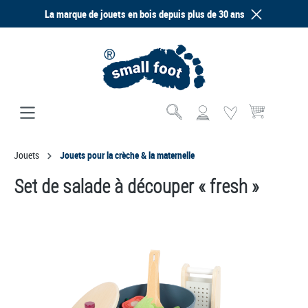
La marque de jouets en bois depuis plus de 30 ans
tenu principal
Le panier contien
Jouets
Jouets pour la crèche & la maternelle
Set de salade à découper « fresh »
Ignorer la galerie d'images