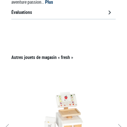
aventure passion…
Plus
Évaluations
Ignorer la galerie de produits
Autres jouets de magasin « fresh »