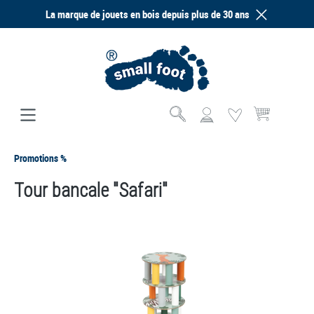
La marque de jouets en bois depuis plus de 30 ans
tenu principal
Le panier contien
Promotions %
Tour bancale "Safari"
Ignorer la galerie d'images