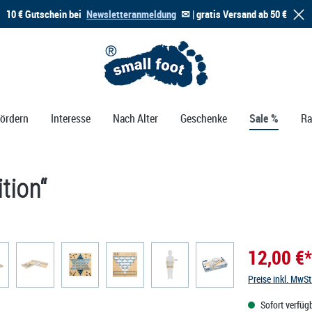
10 € Gutschein bei
Newsletteranmeldung
✉ | gratis Versand ab 50 €
Fördern
Interesse
Nach Alter
Geschenke
Sale %
Ra
tion“
12,00 €*
Preise inkl. MwS
Sofort verfügb