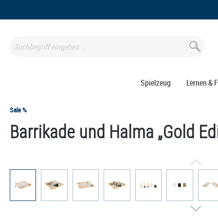
springen
Zur Hauptnavigation springen
Spielzeug
Lernen & 
Sale %
Barrikade und Halma „Gold Edi
Bildergalerie überspringen