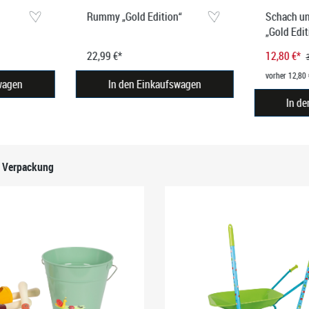
Rummy „Gold Edition“
Schach u
„Gold Edit
22,99 €*
12,80 €*
vorher 12,80 
wagen
In den Einkaufswagen
In d
r Verpackung