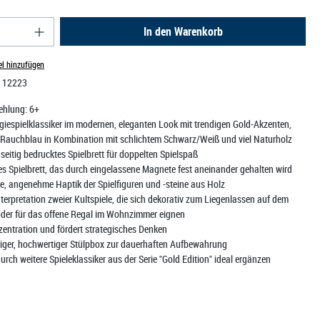
nzahl: Gib den gewünschten Wert ein oder benutz
In den Warenkorb
el hinzufügen
:
12223
ehlung:
6+
egiespielklassiker im modernen, eleganten Look mit trendigen Gold-Akzenten,
auchblau in Kombination mit schlichtem Schwarz/Weiß und viel Naturholz
dseitig bedrucktes Spielbrett für doppelten Spielspaß
es Spielbrett, das durch eingelassene Magnete fest aneinander gehalten wird
e, angenehme Haptik der Spielfiguren und -steine aus Holz
terpretation zweier Kultspiele, die sich dekorativ zum Liegenlassen auf dem
oder für das offene Regal im Wohnzimmer eignen
zentration und fördert strategisches Denken
biger, hochwertiger Stülpbox zur dauerhaften Aufbewahrung
durch weitere Spieleklassiker aus der Serie "Gold Edition" ideal ergänzen