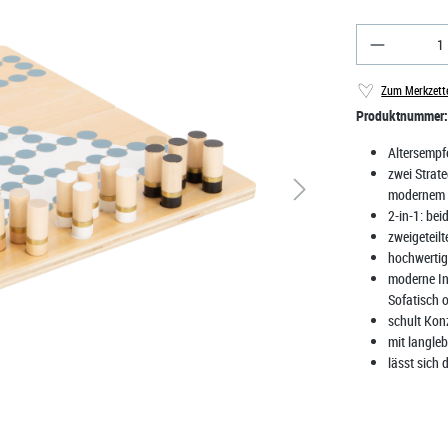
Produkt A
Zum Merkzett
Produktnummer
Altersempf
zwei Strat
modernem R
2-in-1: bei
zweigeteilt
hochwertig
moderne In
Sofatisch 
schult Kon
mit langle
lässt sich 