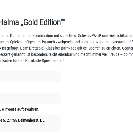
alma „Gold Edition“"
odernes Rauchblau in Kombination mit schlichtem Schwarz/Weiß und viel sichtbarem
ppeltes Spielvergnügen - es ist auch zweigeteilt und somit platzsparend verstaubar! 
ist gefragt! Beim Brettspiel-Klassiker Barrikade gilt es, Sperren zu errichten, Geg
eckers genannt, ist besonders leicht erlernbar und macht immer viel Freude – ob mit
kaden für das Barrikade-Spiel genutzt!
r. Hinweise aufbewahren.
e 5, 27755 Delmenhorst, DE |