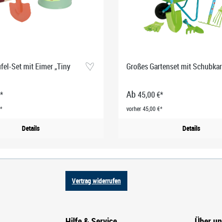
el-Set mit Eimer „Tiny
Großes Gartenset mit Schubkar
Ab
*
45,00 €*
*
vorher 45,00 €*
Details
Details
Vertrag widerrufen
Hilfe & Service
Über u