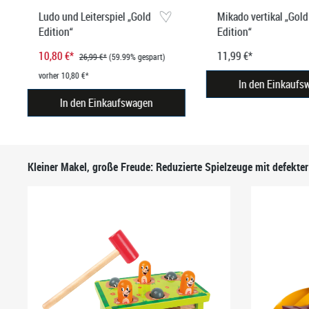
Ludo und Leiterspiel „Gold
Mikado vertikal „Gold
Edition“
Edition“
10,80 €*
11,99 €*
26,99 €*
(59.99% gespart)
vorher 10,80 €*
In den Einkaufs
In den Einkaufswagen
Produktgalerie überspringen
Kleiner Makel, große Freude: Reduzierte Spielzeuge mit defekte