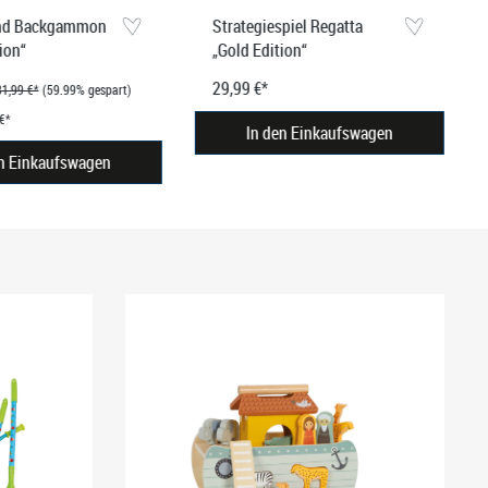
nd Backgammon
Strategiespiel Regatta
ion“
„Gold Edition“
29,99 €*
31,99 €*
(59.99% gespart)
€*
In den Einkaufswagen
en Einkaufswagen