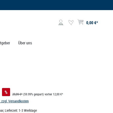
0,00 €*
Warenkorb enthält 0 Posit
tgeber
Über uns
%
29,99 €*
(59.99% gespart)
vorher 12,00 €*
t. zzgl. Versandkosten
ar, Lieferzeit: 1-3 Werktage