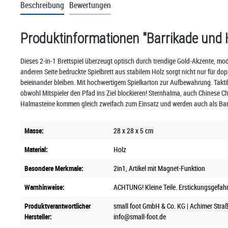
Beschreibung
Bewertungen
Produktinformationen "Barrikade und H
Dieses 2-in-1 Brettspiel überzeugt optisch durch trendige Gold-Akzente, m
anderen Seite bedruckte Spielbrett aus stabilem Holz sorgt nicht nur für do
beieinander bleiben. Mit hochwertigem Spielkarton zur Aufbewahrung. Taktik 
obwohl Mitspieler den Pfad ins Ziel blockieren! Sternhalma, auch Chinese Ch
Halmasteine kommen gleich zweifach zum Einsatz und werden auch als Barri
Masse:
28 x 28 x 5 cm
Material:
Holz
Besondere Merkmale:
2in1
, Artikel mit Magnet-Funktion
Warnhinweise:
ACHTUNG! Kleine Teile. Erstickungsgefah
Produktverantwortlicher
small foot GmbH & Co. KG | Achimer Straß
Hersteller:
info@small-foot.de