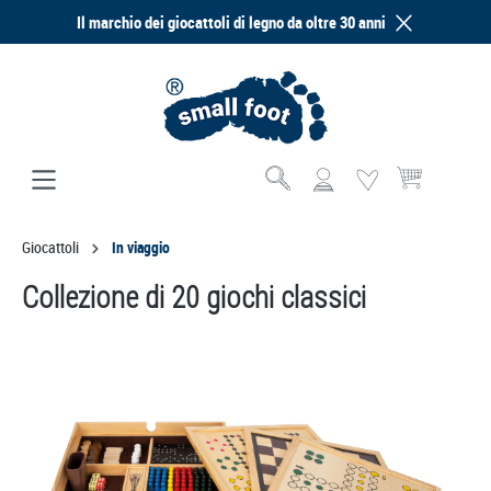
Il marchio dei giocattoli di legno da oltre 30 anni
nuto principale
Il carrello contie
Giocattoli
In viaggio
Collezione di 20 giochi classici
Salta la galleria di immagini