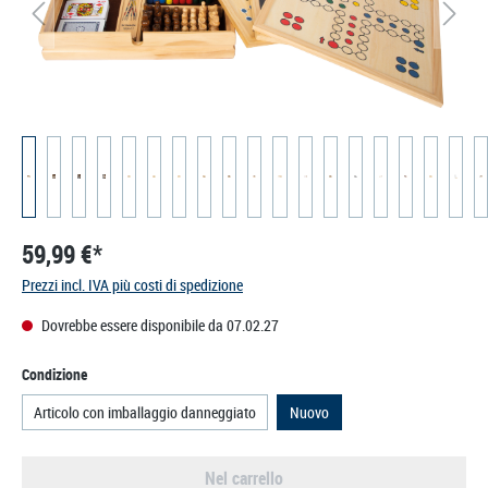
59,99 €*
Prezzi incl. IVA più costi di spedizione
Dovrebbe essere disponibile da 07.02.27
Seleziona
Condizione
Articolo con imballaggio danneggiato
Nuovo
Nel carrello