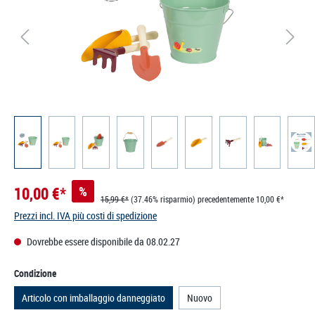
10,00 €*
%
15,99 €*
(37.46% risparmio)
precedentemente 10,00 €*
Prezzi incl. IVA più costi di spedizione
Dovrebbe essere disponibile da 08.02.27
Seleziona
Condizione
Articolo con imballaggio danneggiato
Nuovo