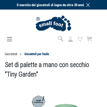
Il marchio dei giocattoli di legno da oltre 30 anni
nuto principale
Il carrello contie
Giocattoli
Giocattoli per l'asilo
Set di palette a mano con secchio
"Tiny Garden"
Salta la galleria di immagini