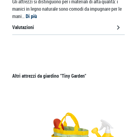
Gli attrezzi si distinguono per i materiali di alta qualità: i
manici in legno naturale sono comodi da impugnare per le
mani…
Di più
Valutazioni
Salta la galleria dei prodotti
Altri attrezzi da giardino "Tiny Garden"