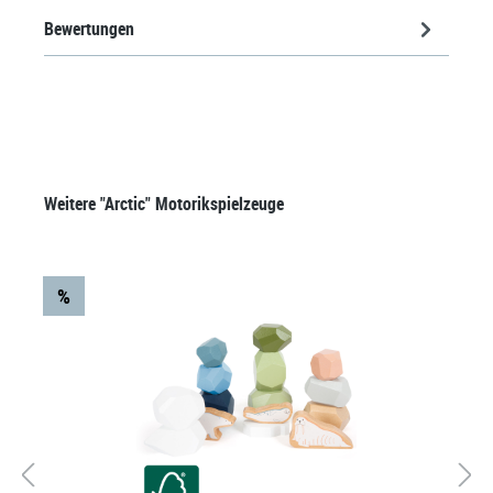
Bewertungen
Produktgalerie überspringen
Weitere "Arctic" Motorikspielzeuge
%