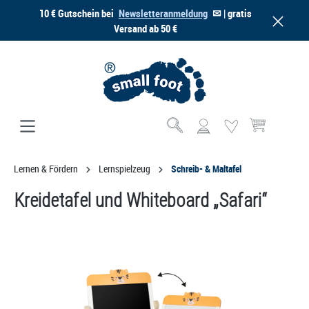
10 € Gutschein bei
Newsletteranmeldung
✉ | gratis
alt springen
Versand ab 50 €
Warenkorb enthä
Lernen & Fördern
Lernspielzeug
Schreib- & Maltafel
Kreidetafel und Whiteboard „Safari“
Bildergalerie überspringen