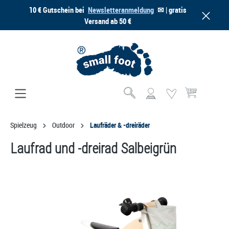
10 € Gutschein bei
Newsletteranmeldung
✉ | gratis
alt springen
Versand ab 50 €
Warenkorb enthä
Spielzeug
Outdoor
Laufräder & -dreiräder
Laufrad und -dreirad Salbeigrün
Bildergalerie überspringen