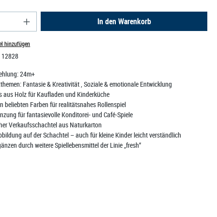
nzahl: Gib den gewünschten Wert ein oder benutz
In den Warenkorb
el hinzufügen
:
12828
ehlung:
24m+
zthemen:
Fantasie & Kreativität
, Soziale & emotionale Entwicklung
 aus Holz für Kaufladen und Kinderküche
 beliebten Farben für realitätsnahes Rollenspiel
nzung für fantasievolle Konditorei- und Café-Spiele
cher Verkaufsschachtel aus Naturkarton
bildung auf der Schachtel – auch für kleine Kinder leicht verständlich
gänzen durch weitere Spiellebensmittel der Linie „fresh“