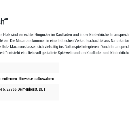
h“"
Holz sind ein echter Hingucker im Kaufladen und in der Kinderküche. In ansprechen
fé ein. Die Macarons kommen in einer hübschen Verkaufsschachtel aus Naturkarton, 
Holz-Macarons lassen sich vielseitig ins Rollenspiel integrieren. Durch ihr ansprec
fresh“ entsteht eine liebevoll gestaltete Spielwelt rund um Kaufladen und Kinderkü
n entfernen. Hinweise aufbewahren.
e 5, 27755 Delmenhorst, DE |