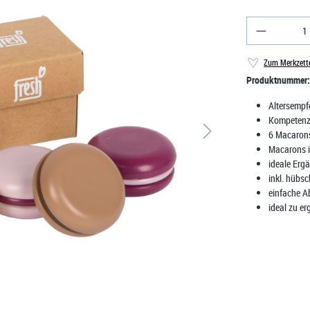
Produkt A
Zum Merkzett
Produktnummer
Altersempf
Kompeten
6 Macarons
Macarons in
ideale Ergä
inkl. hübs
einfache Ab
ideal zu er