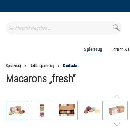
springen
Zur Hauptnavigation springen
Spielzeug
Lernen & 
Spielzeug
Rollenspielzeug
Kaufladen
Macarons „fresh“
Bildergalerie überspringen