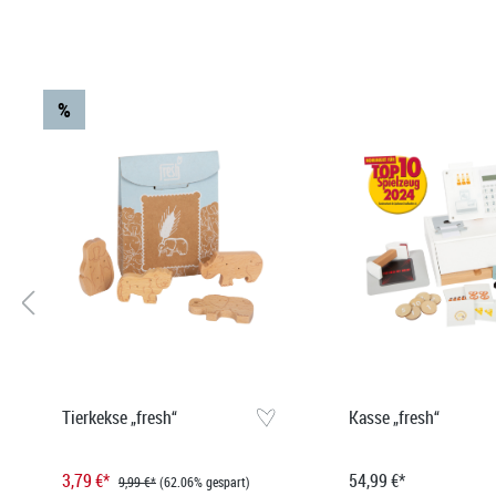
Produktgalerie überspringen
%
Tierkekse „fresh“
Kasse „fresh“
3,79 €*
54,99 €*
9,99 €*
(62.06% gespart)