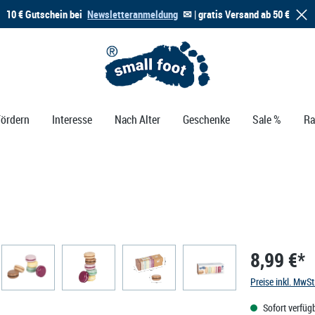
10 € Gutschein bei
Newsletteranmeldung
✉ | gratis Versand ab 50 €
Fördern
Interesse
Nach Alter
Geschenke
Sale %
Ra
8,99 €*
Preise inkl. MwS
Sofort verfügb