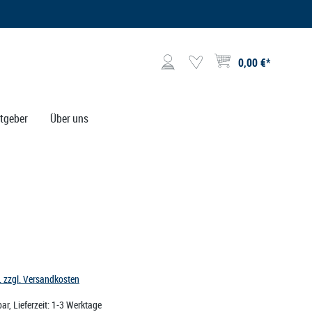
0,00 €*
Warenkorb enthält 0 Posit
tgeber
Über uns
t. zzgl. Versandkosten
ar, Lieferzeit: 1-3 Werktage