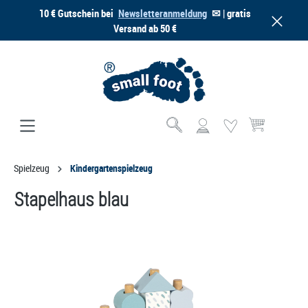
10 € Gutschein bei
Newsletteranmeldung
✉ | gratis
alt springen
Versand ab 50 €
Warenkorb enthä
Spielzeug
Kindergartenspielzeug
Stapelhaus blau
Bildergalerie überspringen