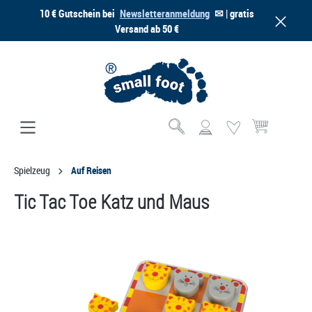
10 € Gutschein bei
Newsletteranmeldung
✉ | gratis
alt springen
Versand ab 50 €
Warenkorb enthä
Spielzeug
Auf Reisen
Tic Tac Toe Katz und Maus
Bildergalerie überspringen