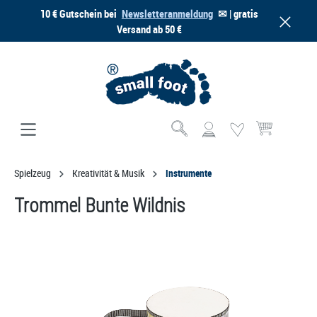
10 € Gutschein bei
Newsletteranmeldung
✉ | gratis
alt springen
Versand ab 50 €
Warenkorb enthä
Spielzeug
Kreativität & Musik
Instrumente
Trommel Bunte Wildnis
Bildergalerie überspringen