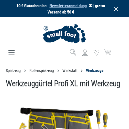
10 € Gutschein bei
Newsletteranmeldung
✉ | gratis
alt springen
Versand ab 50 €
Warenkorb enthä
Spielzeug
Rollenspielzeug
Werkstatt
Werkzeuge
Werkzeuggürtel Profi XL mit Werkzeug
Bildergalerie überspringen