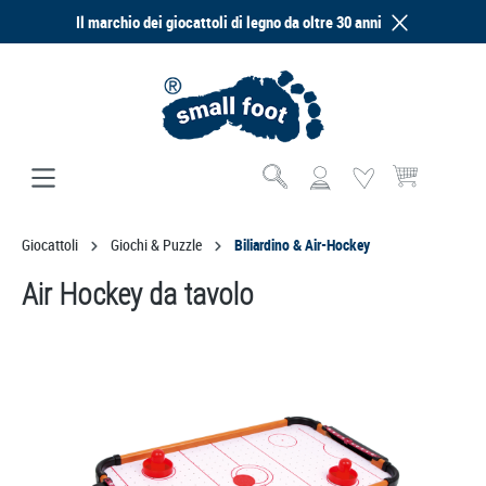
Il marchio dei giocattoli di legno da oltre 30 anni
nuto principale
Il carrello contie
Giocattoli
Giochi & Puzzle
Biliardino & Air-Hockey
Air Hockey da tavolo
Salta la galleria di immagini