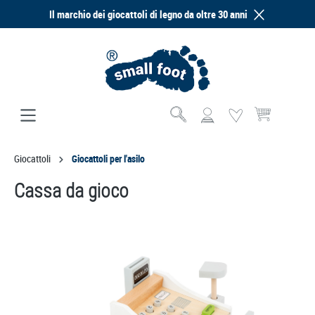
Il marchio dei giocattoli di legno da oltre 30 anni
nuto principale
Il carrello contie
Giocattoli
Giocattoli per l'asilo
Cassa da gioco
Salta la galleria di immagini