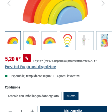
5,20 €*
%
12,99 €*
(59.97% risparmio)
precedentemente 5,20 €*
Prezzi incl. IVA più costi di spedizione
Disponibile, tempi di consegna: 1–3 giorni lavorativi
Seleziona
Condizione
Articolo con imballaggio danneggiato
Nuovo
Quantità del prodotto: inserisci la quantità deside
Nel carrello