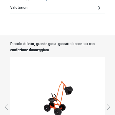
Valutazioni
Salta la galleria dei prodotti
Piccolo difetto, grande gioia: giocattoli scontati con
confezione danneggiata