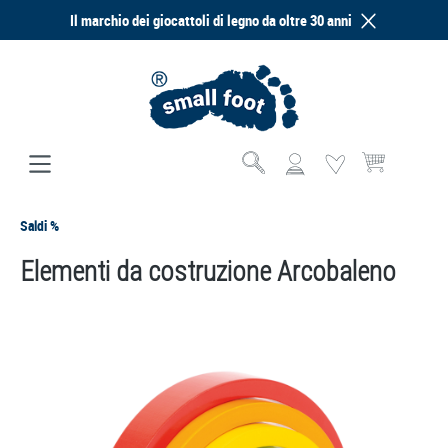
Il marchio dei giocattoli di legno da oltre 30 anni
nuto principale
Il carrello contie
Saldi %
Elementi da costruzione Arcobaleno
Salta la galleria di immagini