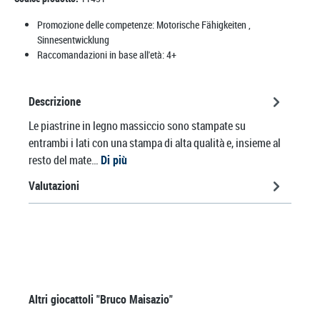
Promozione delle competenze:
Motorische Fähigkeiten
,
Sinnesentwicklung
Raccomandazioni in base all'età:
4+
Descrizione
Le piastrine in legno massiccio sono stampate su
entrambi i lati con una stampa di alta qualità e, insieme al
resto del mate…
Di più
Valutazioni
Salta la galleria dei prodotti
Altri giocattoli "Bruco Maisazio"