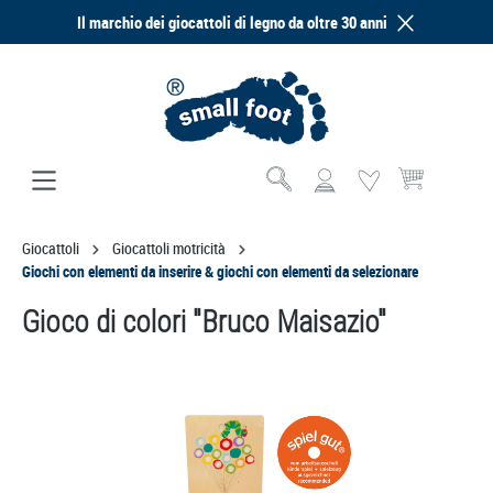
Il marchio dei giocattoli di legno da oltre 30 anni
nuto principale
Il carrello contie
Giocattoli
Giocattoli motricità
Giochi con elementi da inserire & giochi con elementi da selezionare
Gioco di colori "Bruco Maisazio"
Salta la galleria di immagini