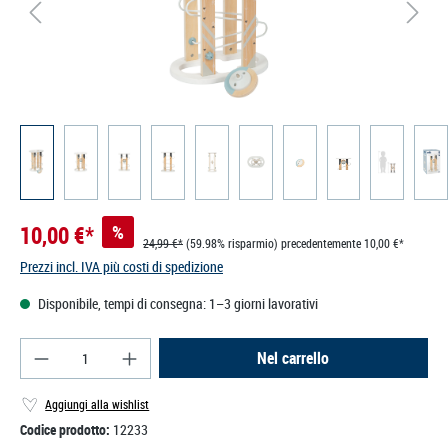
10,00 €*
%
24,99 €*
(59.98% risparmio)
precedentemente 10,00 €*
Prezzi incl. IVA più costi di spedizione
Disponibile, tempi di consegna: 1–3 giorni lavorativi
Quantità del prodotto: inserisci la quantità deside
Nel carrello
Aggiungi alla wishlist
Codice prodotto:
12233