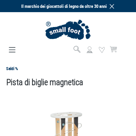
Il marchio dei giocattoli di legno da oltre 30 anni
nuto principale
Il carrello contie
Saldi %
Pista di biglie magnetica
Salta la galleria di immagini