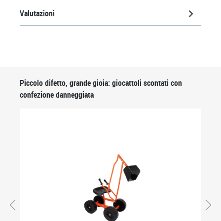
Valutazioni
Salta la galleria dei prodotti
Piccolo difetto, grande gioia: giocattoli scontati con
confezione danneggiata