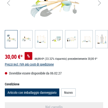
30,00 €*
%
44,99 €*
(33.32% risparmio)
precedentemente 30,00 €*
Prezzi incl. IVA più costi di spedizione
Dovrebbe essere disponibile da 06.02.27
Seleziona
Condizione
Articolo con imballaggio danneggiato
Nuovo
Nel carrello