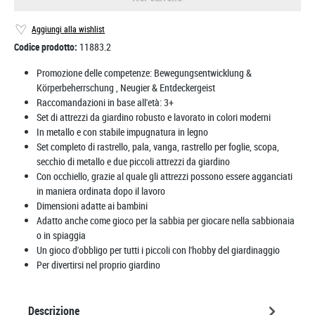
Aggiungi alla wishlist
Codice prodotto:
11883.2
Promozione delle competenze:
Bewegungsentwicklung &
Körperbeherrschung
, Neugier & Entdeckergeist
Raccomandazioni in base all'età:
3+
Set di attrezzi da giardino robusto e lavorato in colori moderni
In metallo e con stabile impugnatura in legno
Set completo di rastrello, pala, vanga, rastrello per foglie, scopa,
secchio di metallo e due piccoli attrezzi da giardino
Con occhiello, grazie al quale gli attrezzi possono essere agganciati
in maniera ordinata dopo il lavoro
Dimensioni adatte ai bambini
Adatto anche come gioco per la sabbia per giocare nella sabbionaia
o in spiaggia
Un gioco d'obbligo per tutti i piccoli con l'hobby del giardinaggio
Per divertirsi nel proprio giardino
Descrizione