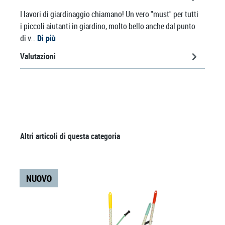
I lavori di giardinaggio chiamano! Un vero "must" per tutti
i piccoli aiutanti in giardino, molto bello anche dal punto
di v…
Di più
Valutazioni
Salta la galleria dei prodotti
Altri articoli di questa categoria
NUOVO