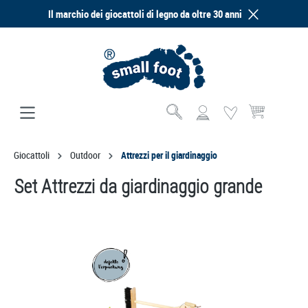
Il marchio dei giocattoli di legno da oltre 30 anni
nuto principale
Il carrello contie
Giocattoli
Outdoor
Attrezzi per il giardinaggio
Set Attrezzi da giardinaggio grande
Salta la galleria di immagini