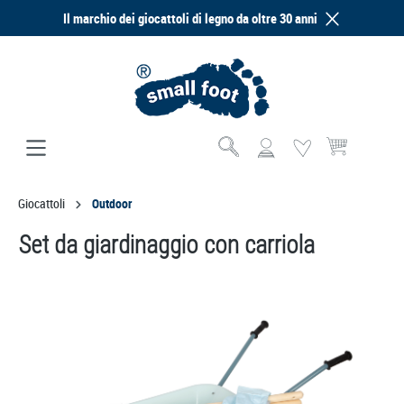
Il marchio dei giocattoli di legno da oltre 30 anni
nuto principale
Il carrello contie
Giocattoli
Outdoor
Set da giardinaggio con carriola
Salta la galleria di immagini