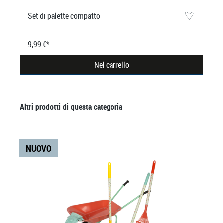
Set di palette compatto
9,99 €*
Nel carrello
Salta la galleria dei prodotti
Altri prodotti di questa categoria
NUOVO