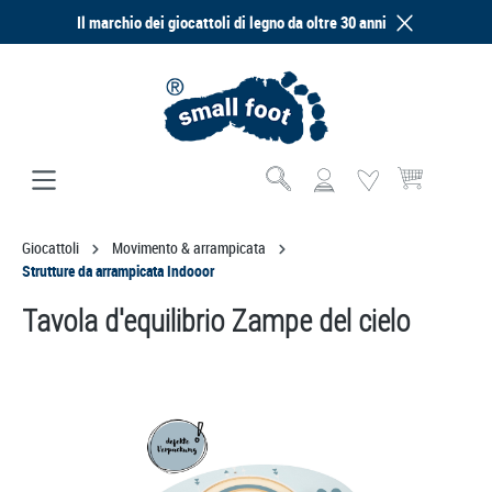
Il marchio dei giocattoli di legno da oltre 30 anni
nuto principale
Il carrello contie
Giocattoli
Movimento & arrampicata
Strutture da arrampicata Indooor
Tavola d'equilibrio Zampe del cielo
Salta la galleria di immagini