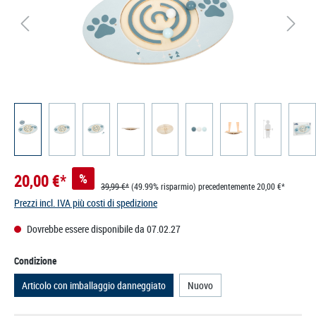
20,00 €*
%
39,99 €*
(49.99% risparmio)
precedentemente 20,00 €*
Prezzi incl. IVA più costi di spedizione
Dovrebbe essere disponibile da 07.02.27
Seleziona
Condizione
Articolo con imballaggio danneggiato
Nuovo