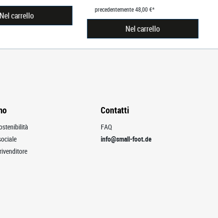
precedentemente 48,00 €*
Nel carrello
Nel carrello
mo
Contatti
ostenibilità
FAQ
ociale
info@small-foot.de
rivenditore