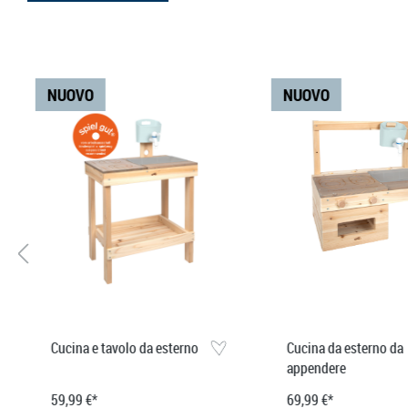
Salta la galleria dei prodotti
NUOVO
NUOVO
Cucina e tavolo da esterno
Cucina da esterno da
appendere
59,99 €*
69,99 €*