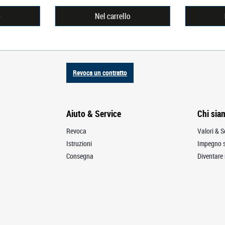
o
Nel carrello
Revoca un contratto
Aiuto & Service
Chi sia
Revoca
Valori & S
Istruzioni
Impegno s
Consegna
Diventare 