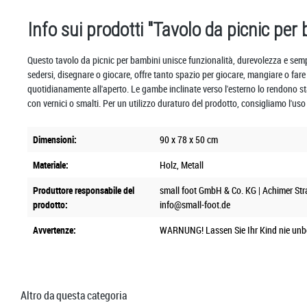
Info sui prodotti "Tavolo da picnic per
Questo tavolo da picnic per bambini unisce funzionalità, durevolezza e sempl
sedersi, disegnare o giocare, offre tanto spazio per giocare, mangiare o fare 
quotidianamente all'aperto. Le gambe inclinate verso l'esterno lo rendono st
con vernici o smalti. Per un utilizzo duraturo del prodotto, consigliamo l'uso
Dimensioni:
90 x 78 x 50 cm
Materiale:
Holz
, Metall
Produttore responsabile del
small foot GmbH & Co. KG | Achimer Str
prodotto:
info@small-foot.de
Avvertenze:
WARNUNG! Lassen Sie Ihr Kind nie unbe
Altro da questa categoria