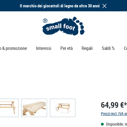
Il marchio dei giocattoli di legno da oltre 30 anni
o & promozione
Interessi
Per età
Regali
Saldi %
C
64,99 €*
Prezzi incl. IVA p
Disponibile, t