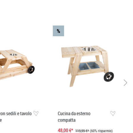
%
on sedili e tavolo
Cucina da esterno
e
compatta
48,00 €*
119,99 €*
(60% risparmio)