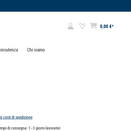
0,00 €*
Il carrello contiene 0 artico
onsulenza
Chi siamo
iù costi di spedizione
empi di consegna: 1–3 giorni lavorativi