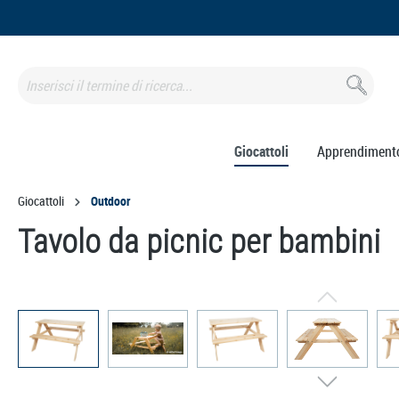
 ricerca
Passa alla navigazione principale
Giocattoli
Apprendiment
Giocattoli
Outdoor
Tavolo da picnic per bambini
Salta la galleria di immagini