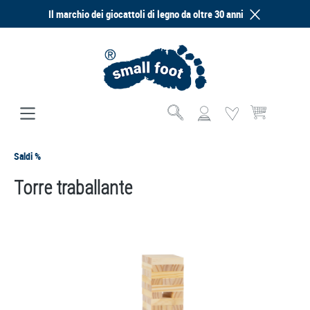
Il marchio dei giocattoli di legno da oltre 30 anni
nuto principale
Il carrello contie
Saldi %
Torre traballante
Salta la galleria di immagini