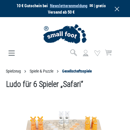
10 € Gutschein bei
Newsletteranmeldung
✉ | gratis
alt springen
Versand ab 50 €
Warenkorb enthä
Spielzeug
Spiele & Puzzle
Gesellschaftsspiele
Ludo für 6 Spieler „Safari“
Bildergalerie überspringen