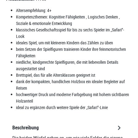
Altersempfehlung:
4+
Kompetenzthemen:
Kognitive Fähigkeiten
, Logisches Denken
,
Soziale & emotionale Entwicklung
klassisches Gesellschaftsspiel für bis zu sechs Spieler im „Safari“-
Look
ideales Spiel, um mit kleineren Kindern das Zählen zu üben
beim Setzen der Spielfiguren trainieren Kinder ihre feinmotorischen
Fähigkeiten
niedliche, kindgerechte Spielfiguren, die mit liebevollen Details
ausgestattet sind
Brettspiel, das für alle Altersklassen geeignet ist
dank der kompakten, handlichen Holzbox ein idealer Begleiter auf
Reisen
hochwertiger Druck und moderne Farbgebung mit hohem sichtbaren
Holzanteil
ideal zu ergänzen durch weitere Spiele der „Safari“-Linie
Beschreibung
Die beiden Würfel geben an, um wie viele Felder die eigene