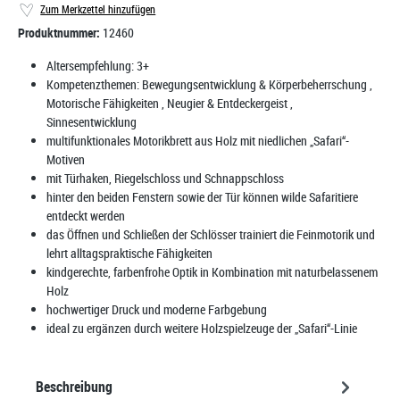
Zum Merkzettel hinzufügen
Produktnummer:
12460
Altersempfehlung:
3+
Kompetenzthemen:
Bewegungsentwicklung & Körperbeherrschung
,
Motorische Fähigkeiten
, Neugier & Entdeckergeist
,
Sinnesentwicklung
multifunktionales Motorikbrett aus Holz mit niedlichen „Safari“-
Motiven
mit Türhaken, Riegelschloss und Schnappschloss
hinter den beiden Fenstern sowie der Tür können wilde Safaritiere
entdeckt werden
das Öffnen und Schließen der Schlösser trainiert die Feinmotorik und
lehrt alltagspraktische Fähigkeiten
kindgerechte, farbenfrohe Optik in Kombination mit naturbelassenem
Holz
hochwertiger Druck und moderne Farbgebung
ideal zu ergänzen durch weitere Holzspielzeuge der „Safari“-Linie
Beschreibung