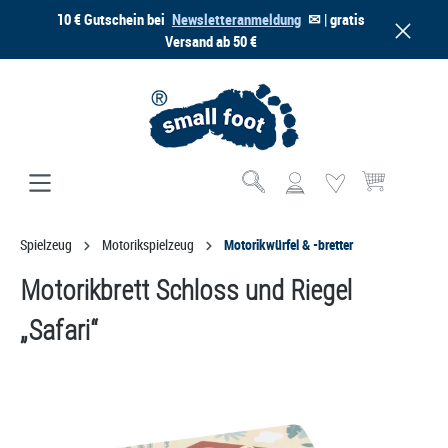
10 € Gutschein bei
Newsletteranmeldung
✉ | gratis
alt springen
Versand ab 50 €
Warenkorb enthä
Spielzeug
Motorikspielzeug
Motorikwürfel & -bretter
Motorikbrett Schloss und Riegel
„Safari“
Bildergalerie überspringen