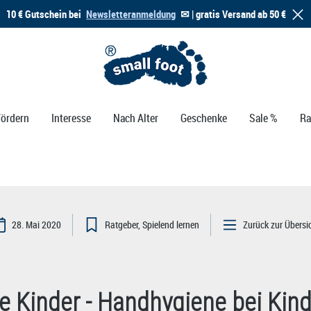
10 € Gutschein bei
Newsletteranmeldung
✉ | gratis Versand ab 50 €
Fördern
Interesse
Nach Alter
Geschenke
Sale %
Ra
28. Mai 2020
Ratgeber
Spielend lernen
Zurück zur Übersi
Kinder - Handhygiene bei Kinde