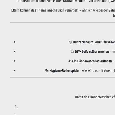
Händewaschen kann zum echten Kraftakt werden – vor allem dann, wenn K
Eltern können das Thema anschaulich vermitteln – ähnlich wie bei der Zahn
h
🫧
Bunte Schaum- oder Tierseife
🧼
DIY-Seife selber machen
– mi
🎵
Ein Händewaschlied erfinden
– 
🎭
Hygiene-Rollenspiele
– wie wäre es mit einem 
Damit das Händewaschen effekt