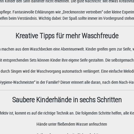
inder den Sinn dahinter nicht erkennen. Die gute Nachricht: Mit etwas Kreativitä
pflege. Fantasievolle Erklärungen wie „Dreckmonster vertreiben“ oder kleine Experim
elfen beim Verständnis. Wichtig dabei: Der Spaß sollte immer im Vordergrund stehe
Kreative Tipps für mehr Waschfreude
n
machen aus dem Waschbecken eine Abenteuerwelt. Kinder greifen gern zur Seife, w
t entsprechenden Sets können Kinder ihre eigene Seife gestalten. Die selbstgemacht
durch Singen wird der Waschvorgang automatisch verlängert. Eine einfache Melodie
„Hygiene-Wachmeister“ in der Familie? Dieser erinnert alle daran, nach dem Nach
Saubere Kinderhände in sechs Schritten
iv ist, kommt es auf die richtige Technik an. Die folgenden Schritte helfen, alle K
Hände unter fließendem Wasser anfeuchten