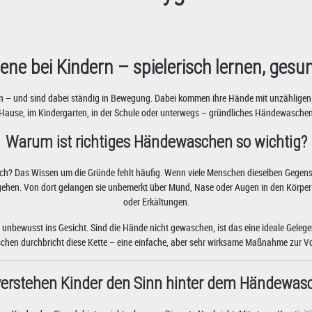
ne bei Kindern – spielerisch lernen, gesu
nden – und sind dabei ständig in Bewegung. Dabei kommen ihre Hände mit unzähligen
ause, im Kindergarten, in der Schule oder unterwegs – gründliches Händewaschen s
Warum ist richtiges Händewaschen so wichtig?
ich? Das Wissen um die Gründe fehlt häufig. Wenn viele Menschen dieselben Gegens
gehen. Von dort gelangen sie unbemerkt über Mund, Nase oder Augen in den Körp
oder Erkältungen.
s unbewusst ins Gesicht. Sind die Hände nicht gewaschen, ist das eine ideale Geleg
hen durchbricht diese Kette – eine einfache, aber sehr wirksame Maßnahme zur V
verstehen Kinder den Sinn hinter dem Händewas