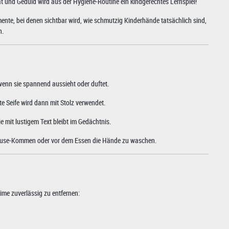
t und Geduld wird aus der Hygiene-Routine ein kindgerechtes Lernspiel!
ente, bei denen sichtbar wird, wie schmutzig Kinderhände tatsächlich sind,
n.
enn sie spannend aussieht oder duftet.
e Seife wird dann mit Stolz verwendet.
 mit lustigem Text bleibt im Gedächtnis.
-Hause-Kommen oder vor dem Essen die Hände zu waschen.
eime zuverlässig zu entfernen: