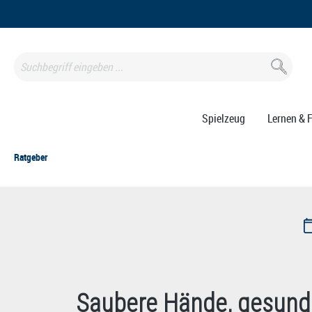
springen
Zur Hauptnavigation springen
Spielzeug
Lernen & 
Ratgeber
Saubere Hände, gesunde 