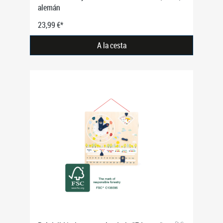
alemán
23,99 €*
A la cesta