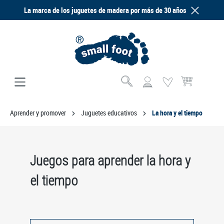
La marca de los juguetes de madera por más de 30 años
enido principal
El carrito de com
Aprender y promover
Juguetes educativos
La hora y el tiempo
Juegos para aprender la hora y
el tiempo