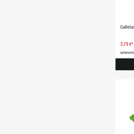
Galleta
3,79 €*
anteriorm