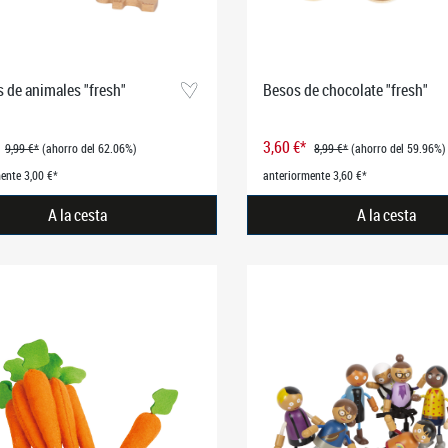
s de animales "fresh"
Besos de chocolate "fresh"
3,60 €*
9,99 €*
(ahorro del 62.06%)
8,99 €*
(ahorro del 59.96%)
ente 3,00 €*
anteriormente 3,60 €*
A la cesta
A la cesta