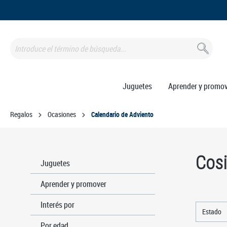
 búsqueda
Saltar a la navegación principal
Juguetes
Aprender y promo
Regalos
Ocasiones
Calendario de Adviento
Cosi
Juguetes
Aprender y promover
Interés por
Estado
Por edad