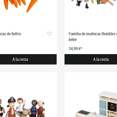
ias de fieltro
Familia de muñecas flexibles
bebé
34,99 €*
A la cesta
A la cesta