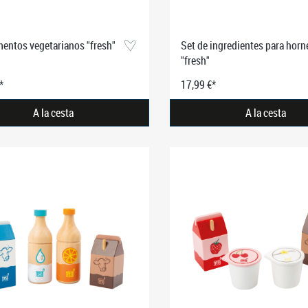
mentos vegetarianos "fresh"
Set de ingredientes para horn
"fresh"
*
17,99 €*
A la cesta
A la cesta