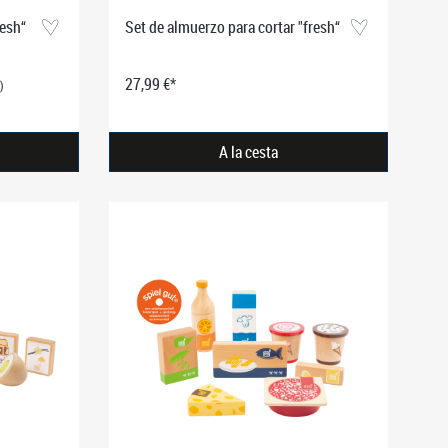
resh“
Set de almuerzo para cortar "fresh“
27,99 €*
)
A la cesta