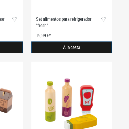
ear
Set alimentos para refrigerador
"fresh"
19,99 €*
A la cesta