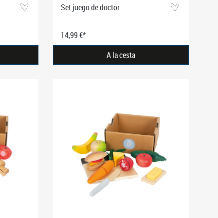
Set juego de doctor
14,99 €*
A la cesta