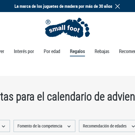
La marca de los juguetes de madera por más de 30 años
ver
Interés por
Por edad
Regalos
Rebajas
Recome
tas para el calendario de advie
Fomento de la competencia
Recomendación de edades