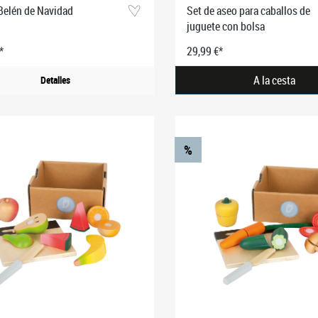
Belén de Navidad
Set de aseo para caballos de
juguete con bolsa
*
29,99 €*
A la cesta
Detalles
%