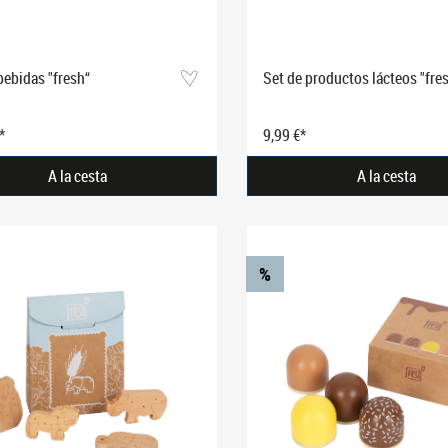
bebidas "fresh“
Set de productos lácteos "fre
*
9,99 €*
A la cesta
A la cesta
%