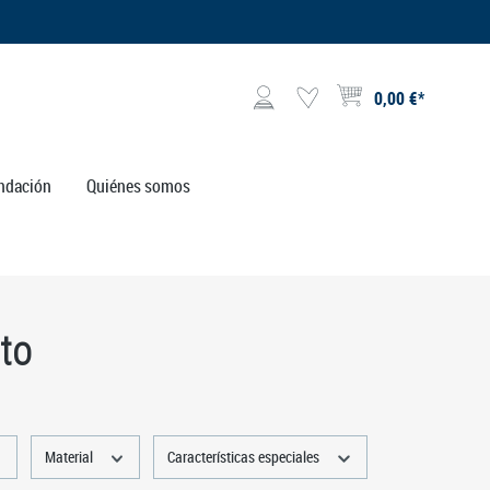
0,00 €*
El carrito de compras contie
ndación
Quiénes somos
nto
Material
Características especiales