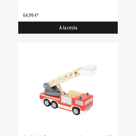
64,99 €*
A la cesta