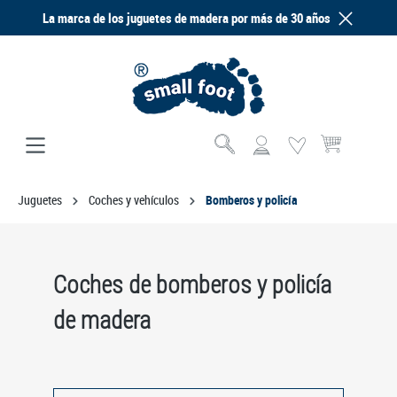
La marca de los juguetes de madera por más de 30 años
enido principal
El carrito de com
Juguetes
Coches y vehículos
Bomberos y policía
Coches de bomberos y policía
de madera