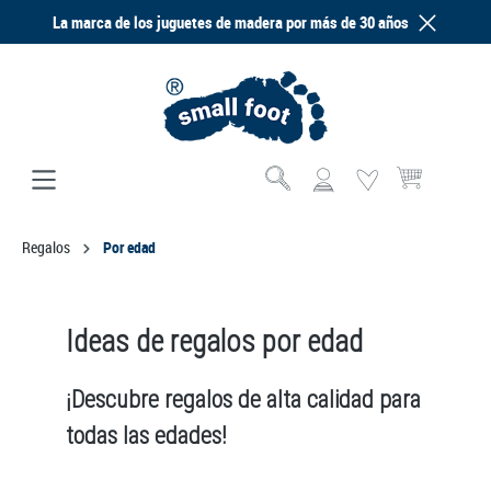
La marca de los juguetes de madera por más de 30 años
enido principal
El carrito de com
Regalos
Por edad
Ideas de regalos por edad
¡Descubre regalos de alta calidad para
todas las edades!