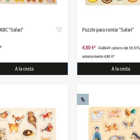
ABC "Safari"
Puzzle para contar "Safari"
*
4,80 €*
11,99 €*
(ahorro del 59.97%
anteriormente 4,80 €*
A la cesta
A la cesta
%