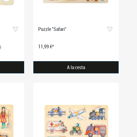
Puzzle "Safari"
11,99 €*
)
A la cesta