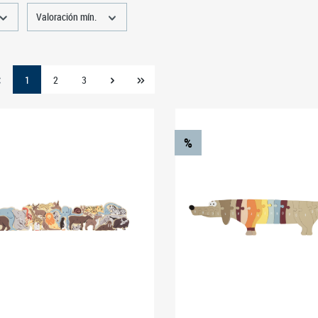
Valoración mín.
1
2
3
%