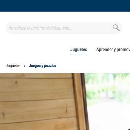
 búsqueda
Saltar a la navegación principal
Juguetes
Aprender y promo
Juguetes
Juegos y puzzles