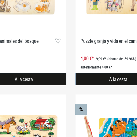
 animales del bosque
Puzzle granja y vida en el ca
4,00 €*
9,99 €*
(ahorro del 59.96%)
anteriormente 4,00 €*
A la cesta
A la cesta
%