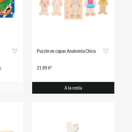
Puzzle en capas Anatomía Chica
21,99 €*
)
A la cesta