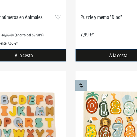
 y números en Animales
Puzzle y memo "Dino"
7,99 €*
18,99 €*
(ahorro del 59.98%)
ente 7,60 €*
A la cesta
A la cesta
%