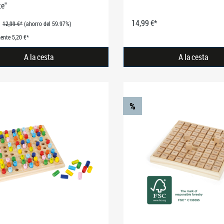
te"
14,99 €*
12,99 €*
(ahorro del 59.97%)
ente 5,20 €*
A la cesta
A la cesta
%