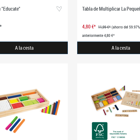
 "Educate"
Tabla de Multiplicar La Peque
*
4,80 €*
11,99 €*
(ahorro del 59.97%
anteriormente 4,80 €*
A la cesta
A la cesta