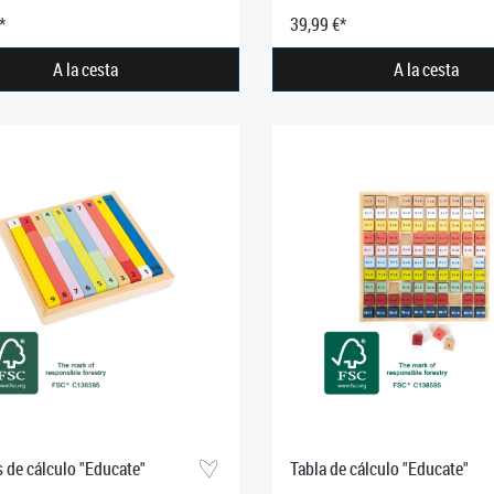
*
39,99 €*
A la cesta
A la cesta
s de cálculo "Educate"
Tabla de cálculo "Educate"