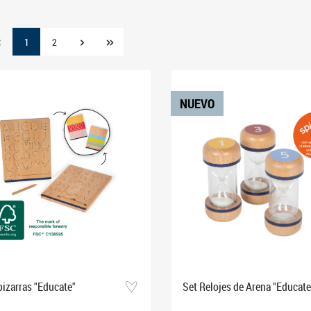
1
2
NUEVO
pizarras "Educate"
Set Relojes de Arena "Educate