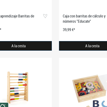
 aprendizaje Barritas de
Caja con barritas de cálculo y
números "Educate"
*
39,99 €*
A la cesta
A la cesta