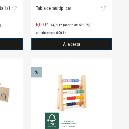
ña 1x1
Tabla de multiplicar
6,00 €*
)
14,99 €*
(ahorro del 59.97%)
anteriormente 6,00 €*
A la cesta
%