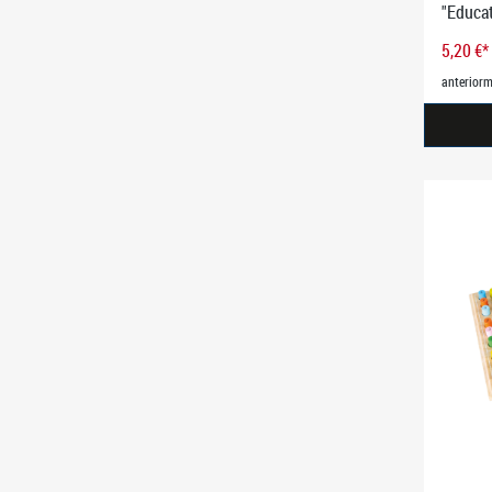
"Educa
5,20 €*
anteriorm