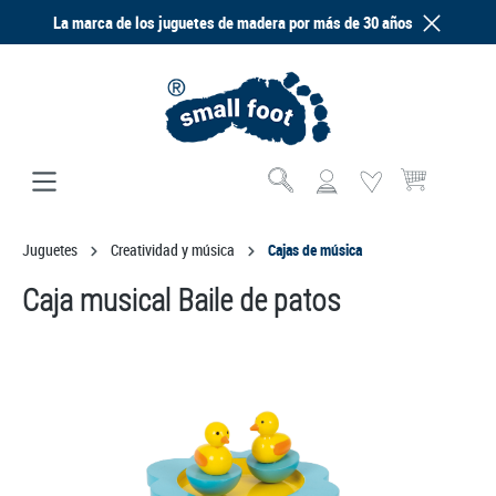
La marca de los juguetes de madera por más de 30 años
enido principal
El carrito de com
Juguetes
Creatividad y música
Cajas de música
Caja musical Baile de patos
Omitir galería de imágenes