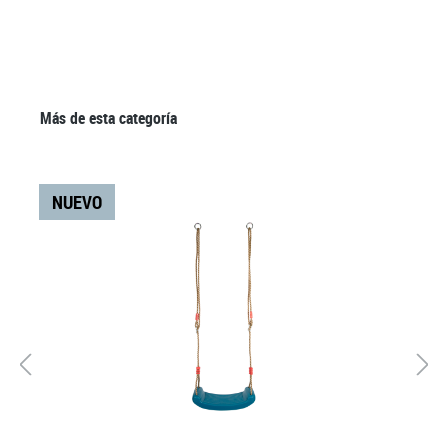
Omitir la galería de productos
Más de esta categoría
NUEVO