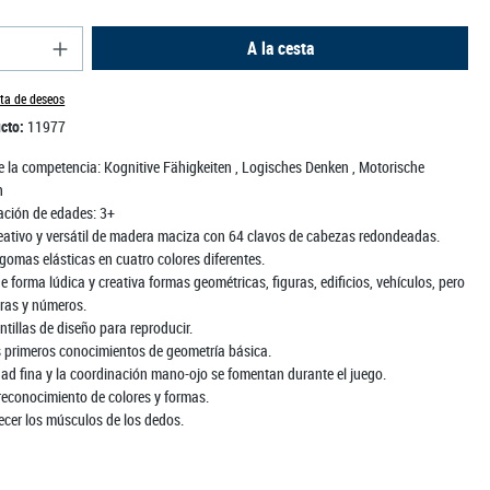
del producto: introduce la cantidad deseada o us
A la cesta
sta de deseos
ucto:
11977
 la competencia:
Kognitive Fähigkeiten
, Logisches Denken
, Motorische
n
ción de edades:
3+
eativo y versátil de madera maciza con 64 clavos de cabezas redondeadas.
gomas elásticas en cuatro colores diferentes.
e forma lúdica y creativa formas geométricas, figuras, edificios, vehículos, pero
tras y números.
antillas de diseño para reproducir.
s primeros conocimientos de geometría básica.
dad fina y la coordinación mano-ojo se fomentan durante el juego.
 reconocimiento de colores y formas.
ecer los músculos de los dedos.