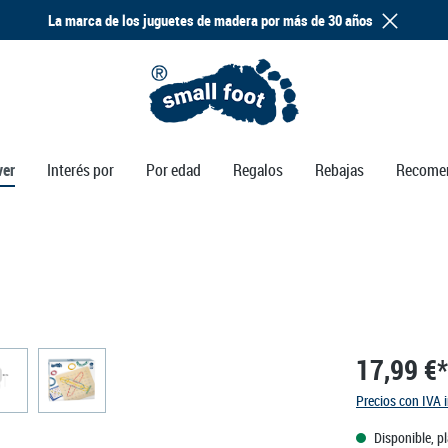
La marca de los juguetes de madera por más de 30 años
ver
Interés por
Por edad
Regalos
Rebajas
Recome
17,99 €*
Precios con IVA 
Disponible, p