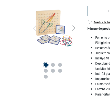
Cantidad 
Añadir a la li
Número de prod
Fomento de
Fähigkeite
Recomenda
Juguete cr
Incluye 48 
Descubrir d
también le
Incl. 23 pl
Imparte lo
La motrici
Entrena el
Para fortal