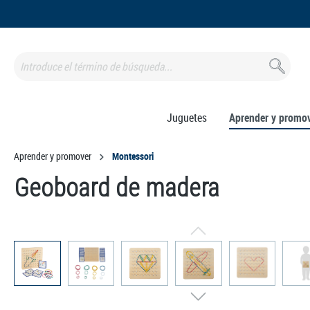
 búsqueda
Saltar a la navegación principal
Juguetes
Aprender y promo
Aprender y promover
Montessori
Geoboard de madera
Omitir galería de imágenes