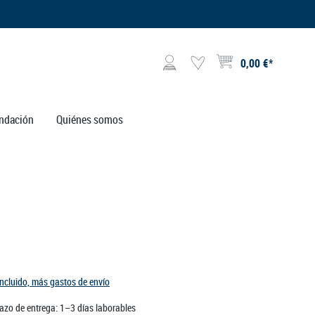
0,00 €*
El carrito de compras contie
ndación
Quiénes somos
incluido, más gastos de envío
lazo de entrega: 1–3 días laborables