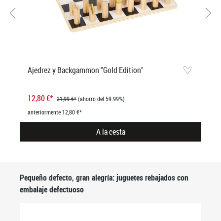
Ajedrez y Backgammon "Gold Edition"
12,80 €*
31,99 €*
(ahorro del 59.99%)
anteriormente 12,80 €*
A la cesta
Omitir la galería de productos
Pequeño defecto, gran alegría: juguetes rebajados con
embalaje defectuoso