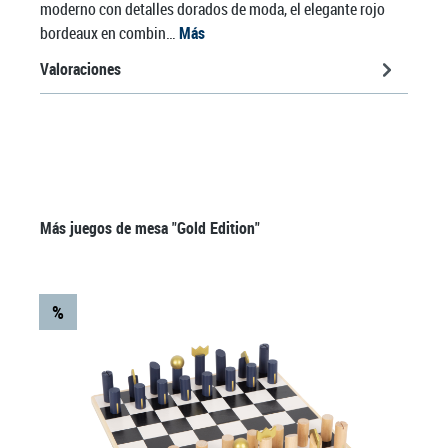
moderno con detalles dorados de moda, el elegante rojo
bordeaux en combin…
Más
Valoraciones
Omitir la galería de productos
Más juegos de mesa "Gold Edition"
%