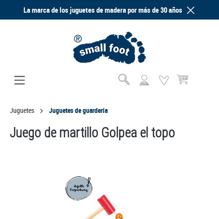
La marca de los juguetes de madera por más de 30 años
enido principal
El carrito de com
Juguetes
Juguetes de guardería
Juego de martillo Golpea el topo
Omitir galería de imágenes