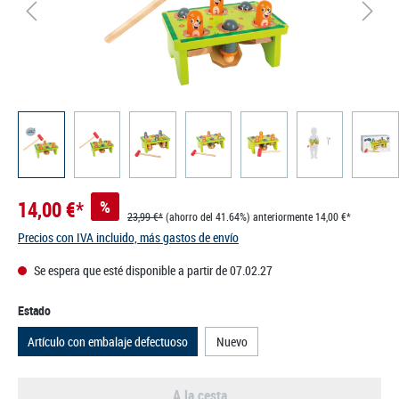
14,00 €*
%
23,99 €*
(ahorro del 41.64%)
anteriormente 14,00 €*
Precios con IVA incluido, más gastos de envío
Se espera que esté disponible a partir de 07.02.27
Seleccione
Estado
Artículo con embalaje defectuoso
Nuevo
A la cesta