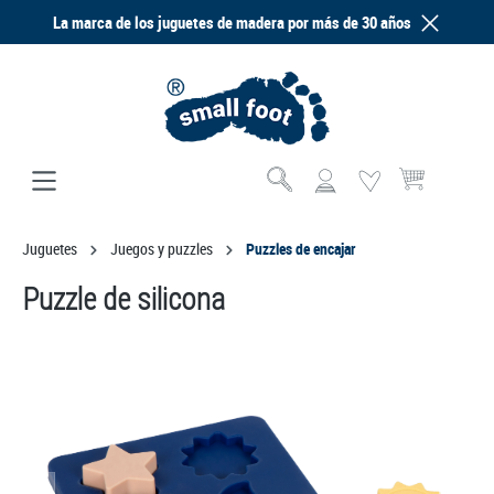
La marca de los juguetes de madera por más de 30 años
enido principal
El carrito de com
Juguetes
Juegos y puzzles
Puzzles de encajar
Puzzle de silicona
Omitir galería de imágenes