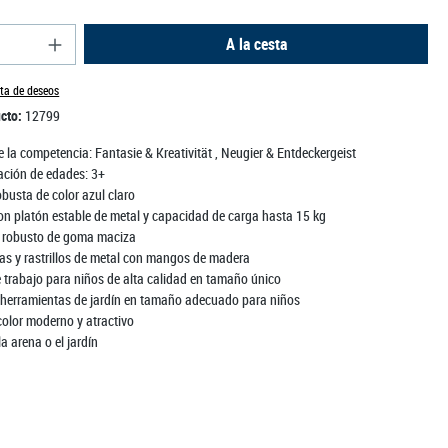
del producto: introduce la cantidad deseada o us
A la cesta
sta de deseos
ucto:
12799
 la competencia:
Fantasie & Kreativität
, Neugier & Entdeckergeist
ción de edades:
3+
robusta de color azul claro
con platón estable de metal y capacidad de carga hasta 15 kg
 robusto de goma maciza
las y rastrillos de metal con mangos de madera
 trabajo para niños de alta calidad en tamaño único
 y herramientas de jardín en tamaño adecuado para niños
color moderno y atractivo
la arena o el jardín