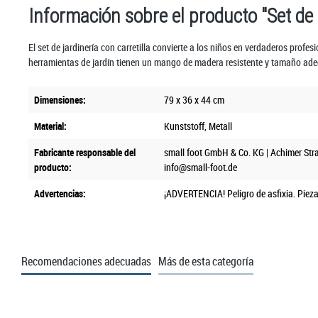
Información sobre el producto "Set de 
El set de jardinería con carretilla convierte a los niños en verdaderos prof
herramientas de jardín tienen un mango de madera resistente y tamaño adecu
Dimensiones:
79 x 36 x 44 cm
Material:
Kunststoff
, Metall
Fabricante responsable del
small foot GmbH & Co. KG | Achimer Str
producto:
info@small-foot.de
Advertencias:
¡ADVERTENCIA! Peligro de asfixia. Piez
Recomendaciones adecuadas
Más de esta categoría
Omitir la galería de productos