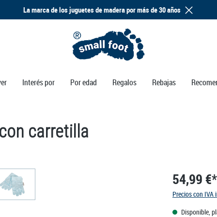
La marca de los juguetes de madera por más de 30 años
ver
Interés por
Por edad
Regalos
Rebajas
Recome
con carretilla
54,99 €*
Precios con IVA 
Disponible, p