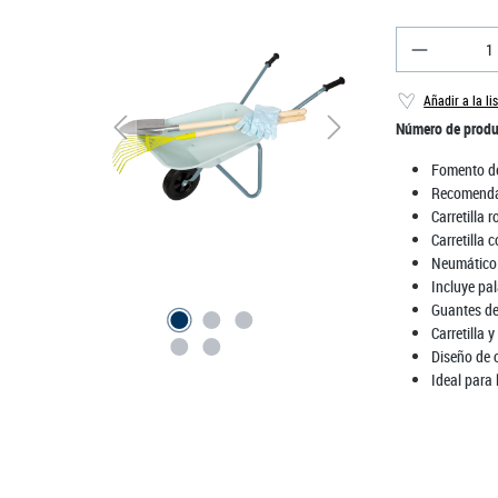
Cantidad 
Añadir a la li
Número de prod
Fomento de
Recomenda
Carretilla 
Carretilla 
Neumático
Incluye pa
Guantes de
Carretilla
Diseño de 
Ideal para 