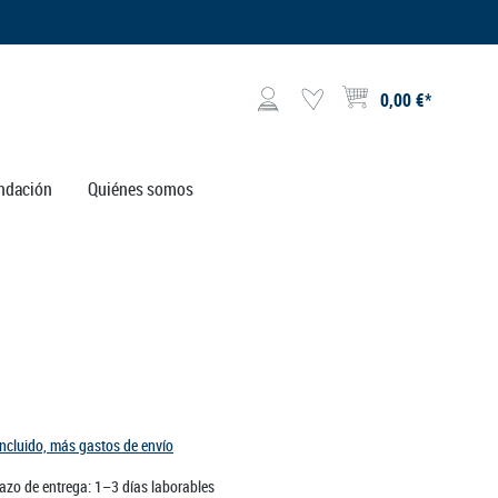
0,00 €*
El carrito de compras contie
ndación
Quiénes somos
incluido, más gastos de envío
lazo de entrega: 1–3 días laborables