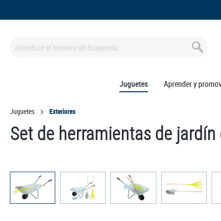
 búsqueda
Saltar a la navegación principal
Juguetes
Aprender y promo
Juguetes
Exteriores
Set de herramientas de jardín 
Omitir galería de imágenes