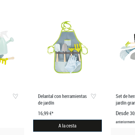
Delantal con herramientas
Set de he
de jardín
jardín gra
Desde
16,99 €*
30
anteriorment
A la cesta