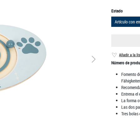
Seleccione
Estado
Artículo con e
Añadir a la li
Número de prod
Fomento de
Fähigkeite
Recomenda
Entrena el 
La forma o
Las dos pat
Tres bolas