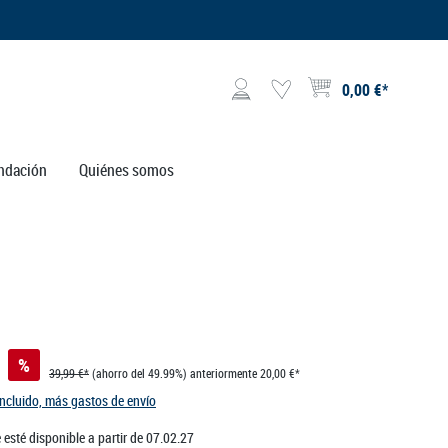
0,00 €*
El carrito de compras contie
ndación
Quiénes somos
%
39,99 €*
(ahorro del 49.99%)
anteriormente 20,00 €*
incluido, más gastos de envío
esté disponible a partir de 07.02.27