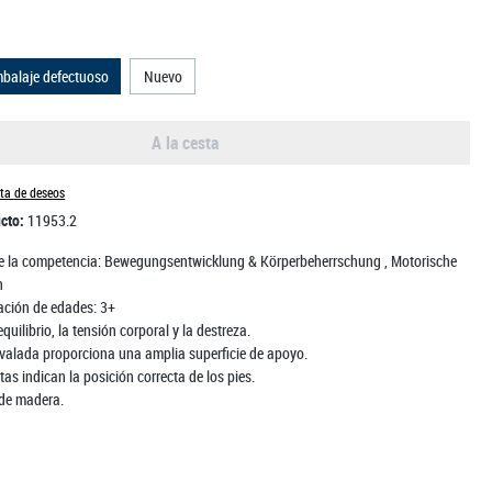
mbalaje defectuoso
Nuevo
A la cesta
sta de deseos
ucto:
11953.2
 la competencia:
Bewegungsentwicklung & Körperbeherrschung
, Motorische
n
ción de edades:
3+
equilibrio, la tensión corporal y la destreza.
valada proporciona una amplia superficie de apoyo.
as indican la posición correcta de los pies.
 de madera.