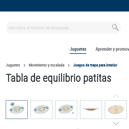
 búsqueda
Saltar a la navegación principal
Juguetes
Aprender y promo
Juguetes
Movimiento y escalada
Juegos de trepa para interior
Tabla de equilibrio patitas
Omitir galería de imágenes