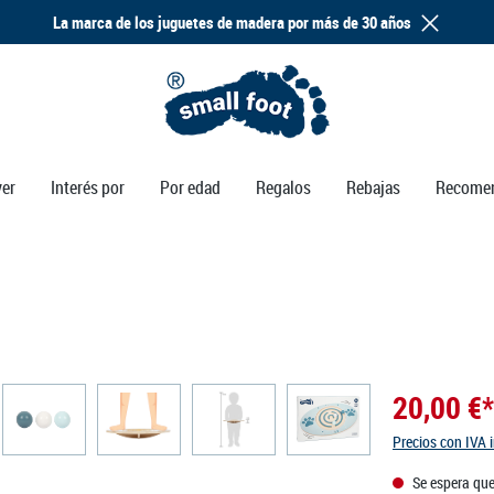
La marca de los juguetes de madera por más de 30 años
ver
Interés por
Por edad
Regalos
Rebajas
Recome
20,00 €*
Precios con IVA 
Se espera que 