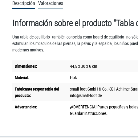
Descripción
Valoraciones
Información sobre el producto "Tabla de
Una tabla de equilibrio -también conocida como board de equilibrio- no sólo e
estimulan los músculos de las piernas, la pelvis y la espalda, los niños pu
modernos motivos.
Dimensiones:
44,5 x 30 x 6 cm
Material:
Holz
Fabricante responsable del
small foot GmbH & Co. KG | Achimer Stra
producto:
info@small-foot.de
Advertencias:
¡ADVERTENCIA! Partes pequeñas y bolas
Guardar instrucciones.