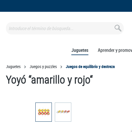
 búsqueda
Saltar a la navegación principal
Juguetes
Aprender y promo
Juguetes
Juegos y puzzles
Juegos de equilibrio y destreza
Yoyó “amarillo y rojo“
Omitir galería de imágenes