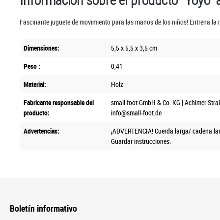
Información sobre el producto "Yoyó “am
Fascinante juguete de movimiento para las manos de los niños! Entrena la 
Dimensiones:
5,5 x 5,5 x 3,5 cm
Peso :
0,41
Material:
Holz
Fabricante responsable del
small foot GmbH & Co. KG | Achimer Stra
producto:
info@small-foot.de
Advertencias:
¡ADVERTENCIA! Cuerda larga/ cadena lar
Guardar instrucciones.
Boletín informativo