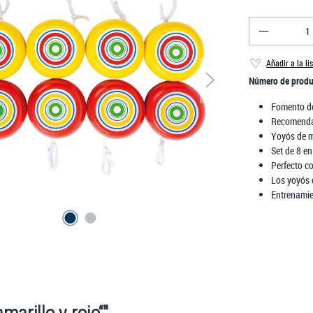
Cantidad 
Añadir a la li
Número de prod
Fomento de
Recomenda
Yoyós de m
Set de 8 en
Perfecto c
Los yoyós c
Entrenamien