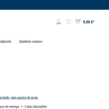
0,00 €*
El carrito de compras contie
ndación
Quiénes somos
incluido, más gastos de envío
lazo de entrega: 1–3 días laborables