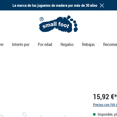
La marca de los juguetes de madera por más de 30 años
ver
Interés por
Por edad
Regalos
Rebajas
Recome
15,92 €*
Precios con IVA 
Disponible, p