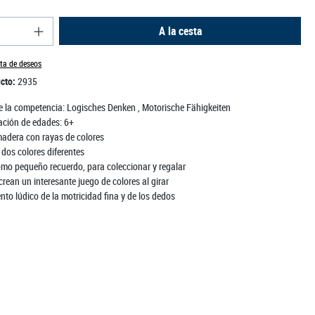
del producto: introduce la cantidad deseada o us
A la cesta
sta de deseos
ucto:
2935
 la competencia:
Logisches Denken
, Motorische Fähigkeiten
ción de edades:
6+
adera con rayas de colores
 dos colores diferentes
omo pequeño recuerdo, para coleccionar y regalar
rean un interesante juego de colores al girar
to lúdico de la motricidad fina y de los dedos